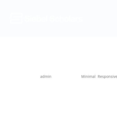
Youtube 
by
admin
|
Jun 29, 2014
|
Minimal
,
Responsiv
Fusce ante nisi, semper in turpis eget, fac
Quisque in imperdiet nulla. Praesent sed 
commodo id sollicitudin sed, dapibus a pu