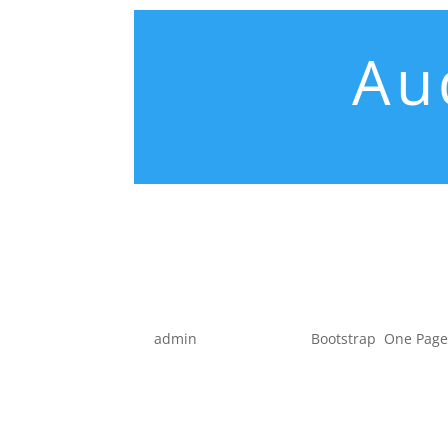
Au
Image Po
by
admin
|
Jun 29, 2014
|
Bootstrap
,
One Pag
Curabitur sed velit vitae odio ultricies s
tempus. Pellentesque sit amet elementum
Phasellus vitae tortor sem. Suspendisse 