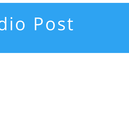
dio Post
st
e
agittis eu nec quam. Donec porttitor consectetur lacus vitae
 magna. Suspendisse luctus leo a quam volutpat ultrices.
interdum enim eu nibh...