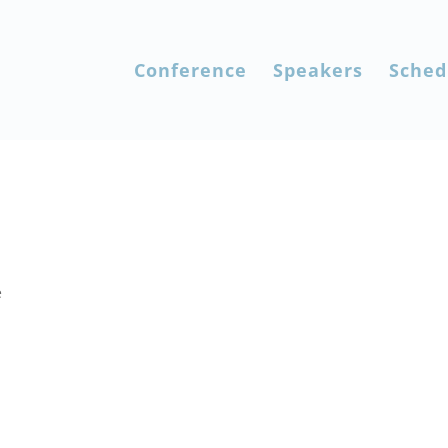
Conference
Speakers
Sched
Video Post
e
ilisis rhoncus odio. Donec ultrices justo in ullamcorper matt
elementum tellus, viverra elementum turpis. Duis augue ligu
rus. Vivamus...