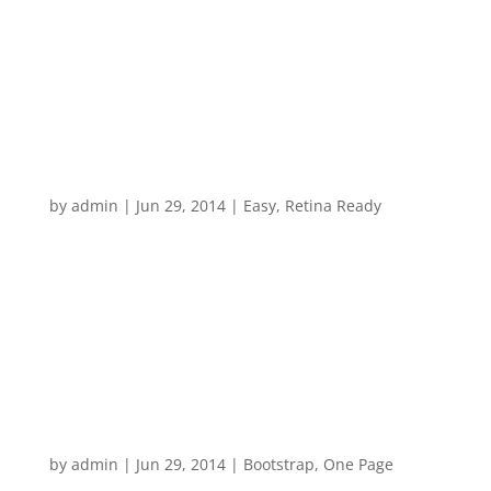
vel consectetur. Nunc varius diam ac arcu dignissim
blandit. Vestibulum consequat ultricies magna, quis
tristique tortor feugiat nec. Lorem ipsum dolor sit
amet, consectetur adipiscing elit. Cras sit amet ante
erat....
Vimeo Video Post
by
admin
|
Jun 29, 2014
|
Easy
,
Retina Ready
Nulla in facilisis mi. Suspendisse eu lorem placerat,
facilisis urna sed, adipiscing mauris. Integer varius
eros et risus tempor tristique. Pellentesque sagittis
erat velit, et placerat sapien tempor quis. Praesent
neque elit, dapibus non est at, accumsan
venenatis...
Image Post
by
admin
|
Jun 29, 2014
|
Bootstrap
,
One Page