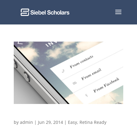
Sticky Post
by
admin
|
Jun 29, 2014
|
Easy
,
Retina Ready
Integer a hendrerit diam. Donec tempor sed sapien